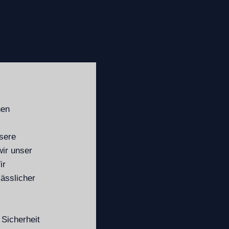
nen
sere
wir unser
ir
lässlicher
 Sicherheit