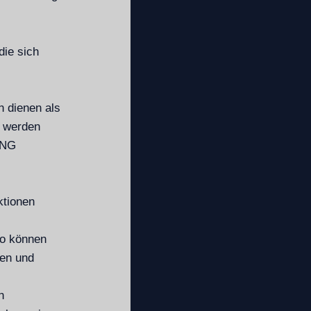
die sich
 dienen als
e werden
ING
ktionen
So können
ren und
h