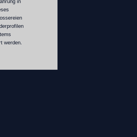
ahrung in
eses
lossereien
erprofilen
stems
rt werden.