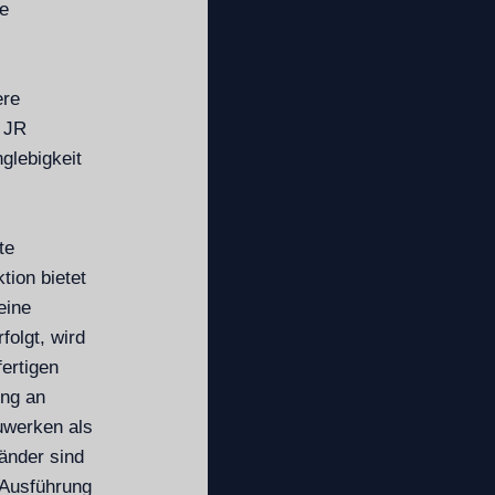
e
ere
 JR
nglebigkeit
te
tion bietet
eine
folgt, wird
ertigen
ung an
uwerken als
änder sind
 Ausführung